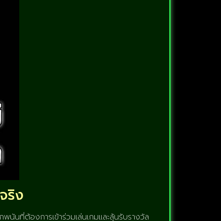
ยจริง
พนันที่ต้องการเข้าร่วมเล่นเกมและลุ้นรับรางวัล