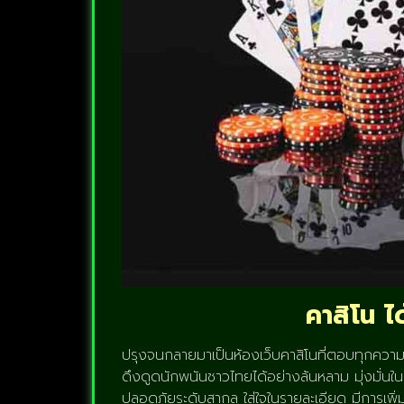
คาสิโน ได
ปรุงจนกลายมาเป็นห้องเว็บคาสิโนที่ตอบทุกควา
ดึงดูดนักพนันชาวไทยได้อย่างล้นหลาม มุ่งมั่
ปลอดภัยระดับสากล ใส่ใจในรายละเอียด มีการเพิ่ม