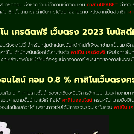
สมาชิกก่อน ซึ่งหากท่านมีคำถามเกี่ยวกับเงิน
คาสิโนUFABET
ต่างๆ ส
ป็นสมาชิกนั้นสามารถดำเนินการได้อย่างง่ายดาย หลังจากเป็นสมาชิก
คา
ิโน เครดิตฟรี เว็บตรง 2023 โบนัสดีที
นตอนดังต่อไปนี้ สำหรับกลุ่มนักเล่นพนันหน้าใหม่ที่เพิ่งจะเข้ามาเป็นสมาช
าสิโน ถ้านักพนันเลือกได้เหาะกับตัว
คาสิโน เครดิตฟรี
เพิ่มโอกาสในกา
องที่เหล่านักพนันหน้าใหม่ต้องรู้ เนื่องจากการให้ประเภทของคาสิโนออน
ออนไลน์ คอม 0.8 % คาสิโนเว็บตรง
ือนกัน อาทิ ค่ายเกมชั้นนำของเอเชียจะมีบริการอีกแบบ ส่วนค่ายเกมทา
วมค่ายเกมชั้นนำมาไว้ให้ ถือได้
คาสิโนออนไลน์
ครบครัน แถมยังมีโปร
ันออนไลน์เลยก็ว่าได้ เพราะทางเว็บได้มีการรวบรวมเอาในส่วน
คาสิโน เค