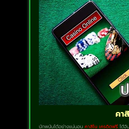
คาส
นักพนันได้อย่างแน่นอน
คาสิโน เครดิตฟรี
ได้จั