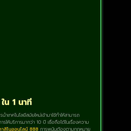
 ใน 1 นาที
ำเทคโนโลยีสมัยใหม่เข้ามาใช้ทำให้สามารถ
ารให้บริการมากว่า 10 ปี เชื่อถือได้ในเรื่องความ
คาสิโนออนไลน์ 888
การพนันต้องตามกฎหมาย