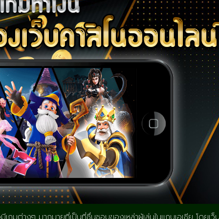
่งมีเกมต่างๆ มากมายที่เป็นที่ชื่นชอบของเหล่าผู้เล่นในแถบเอเชีย โดยเ