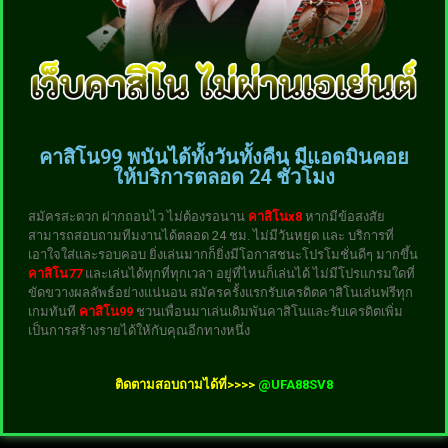
คาสิโน99 พนันได้ทั้งวันทั้งคืน มีแอดมินคอย
ให้บริการตลอด 24 ชั่วโมง
สมัครสะดวก ฝากถอนไว ไม่ต้องรอนาน
คาสิโนx8
หากมีข้อสงสัย
สามารถสอบถามทีมงานได้ตลอด 24 ชม. ไม่มีวันหยุด และ บริการที่
เอาใจใส่และรอบคอบ ยิ่งเล่นมากก็ยิ่งมีโอกาสชนะโปรโมชั่นดีๆ มากขึ้น
คาสิโน77
และเล่นได้ทุกที่ทุกเวลา อยู่ที่ไหนก็เล่นได้ ไม่มีโปรแกรมใดที่
ขัดขวางผลลัพธ์อย่างแน่นอน สมัครครั้งแรกรับเครดิตคาสิโนเล่นฟรีทุก
เกมทันที
คาสิโน99
ชวนเพื่อนมาเล่นเดิมพันคาสิโนและรับเครดิตเพิ่ม
เป็นการสร้างรายได้ให้กับคุณอีกทางหนึ่ง
ติดตามสอบถามได้ที่>>>>
@UFA88SV8