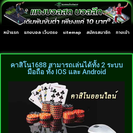
หน้าแรก
แทงบอล เว็บตรง
sitemap
สมัครสมาชิก
ทางเข้า
คาสิโน1688 สามารถเล่นได้ทั้ง 2 ระบบ
มือถือ ทั้ง IOS และ Android