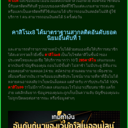
ฟ่าเบท
และของแถมไม่อั้นในแต่ละเกมคาสิโนอีกด้วย สมัครสมาชิกตอน
นี้รับเครดิตฟรีทันที รูปแบบของเครดิตที่ใช้ในแต่ละเกมสามารถสะสม
หรือแลกเป็นเครดิตฟรีที่ใช้เล่นเกมได้ บริการถอนเงินสดอัตโนมัติ ผู้ใช้
บริการ 1 คน สามารถถอนเงินสดได้ 5 ครั้งต่อวัน
คาสิโนx8 ได้มาตราฐานสากลติดอันดับยอด
นิยมอันดับที่ 1
และสามารถทำรายการผ่านหน้าเว็บได้ด้วยตนเองเพื่อให้บริการสมาชิก
ได้สะดวกรวดเร็วยิ่งขึ้น
คาสิโนx8
เป็นเว็บไซต์คาสิโนชั้นนำของ
ประเทศไทยและเอเชีย ให้บริการมากว่า 10 ปี
285คาสิโน
เล่นเกมและ
ฝากเงินเข้าบัญชีของคุณ ถอนไม่มีขั้นต่ำ ไม่ล่าช้า ไม่มีประตู มีทีมงาน
คอยตอบคำถามตลอด 24 ชม. สมัครง่าย ส่วนลดมากมาย เพียงชวน
เพื่อนหรือฝากเงิน เราพร้อมมอบสิทธิประโยชน์มากมายที่หาที่อื่นไม่ได้
หลายคนอาจสงสัยว่าเว็บพนันล็อคผล แต่สำหรับ เรารับประกันได้ 100%
คาสิโน99
ว่าไม่มีการโกงผล เล่นเกมอะไรไม่เอาเปรียบสมาชิก แคร็ก
ง่าย แต่เลิกล้มยาก ข้อมูลของคุณจะถูกเก็บเป็นความลับ บัญชีของคุณจะ
ไม่ถูกเปิดเผยต่อสาธารณะ หรือข้อมูลต่างๆ