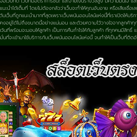
เจอเว็บที่ดี เว็บที่มีอัตราการชนะ และจ่ายเงินรางวัลสูง มีความมั่นใ
แนะนำได้เต็มที่ โดยไม่ต้องกลัวว่าเว็บจะทำให้คุณอับอาย หรือเสียเชื่อเล
บเว็บที่ถูกแนะนำมากที่สุดเพราะเว็บพนันออนไลน์แห่งนี้ที่เราเปิดให้บริก
จริงๆ คงอยู่ได้ไม่ถึงขนาดนี้อย่างแน่นอน และด้วยความไว้วางใจจากลูกค้า
ี่พร้อมจะมอบให้ลูกค้า เป็นการคืนกำไรให้กับลูกค้า ที่ทุกคนมีสิทธิ์ แ
นที่จะเข้ามาใช้บริการกับเว็บพนันออนไลน์แห่งนี้ จนทำให้เป็นเว็บที่ติดอั