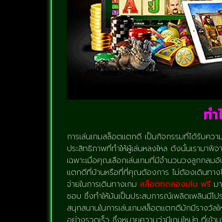
ทำ
การเล่นเกมสล็อตแตกดี เป็นกิจกรรมที่ได้รับความน
ประสิทธิภาพที่ทำให้ผู้เล่นหลงใหล ดังนั้นเราม
เฉพาะเมื่อคุณเลือกเล่นเกมที่มีจำนวนวงลูกกลมอ
แตกดีที่บ้านหรือที่ที่คุณต้องการ ไม่ต้องเดินทาง
จ่ายในการเดินทางเกม
สล็อตทดลองเล่น ฟรี
มาพ
ชอบ ซึ่งทำให้มันเป็นประสบการณ์เพลิดเพลินมีโปร
สนุกสนานในการเล่นเกมสล็อตแตกดีมักมีรางวัลใ
อย่างรวดเร็ว ซึ่งหมายความว่ามีเกมใหม่ๆ ที่เ