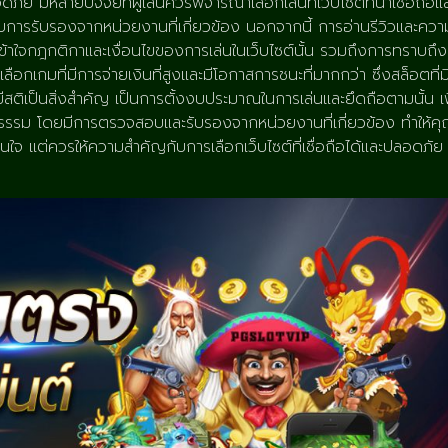
ย มีหลายปัจจัยที่ผู้เล่นควรพิจารณาเลือกเล่นที่เว็บไซต์ที่น่าเชื
รับการรับรองจากหน่วยงานที่เกี่ยวข้อง นอกจากนี้ การอ่านรีวิวและความค
ามเข้าใจกฎกติกาและเงื่อนไขของการเล่นในเว็บไซต์นั้น รวมถึงการทราบถ
กเกมที่มีการจ่ายเงินที่สูงและมีโอกาสการชนะที่มากกว่า ซึ่งสล็อตที่มี
สติเป็นสิ่งสำคัญ เป็นการตั้งงบประมาณในการเล่นและยึดถือตามนั้น เพื
ป็นธรรม โดยมีการตรวจสอบและรับรองจากหน่วยงานที่เกี่ยวข้อง ทำให้ค
นใจ แต่ควรให้ความสำคัญกับการเลือกเว็บไซต์ที่เชื่อถือได้และปลอดภัย 