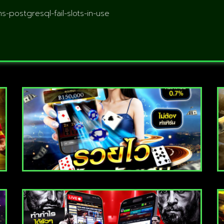
postgresql-fail-slots-in-use