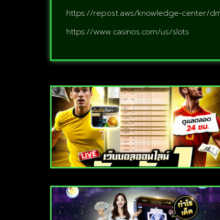
https://repost.aws/knowledge-center/dms-
https://www.casinos.com/us/slots