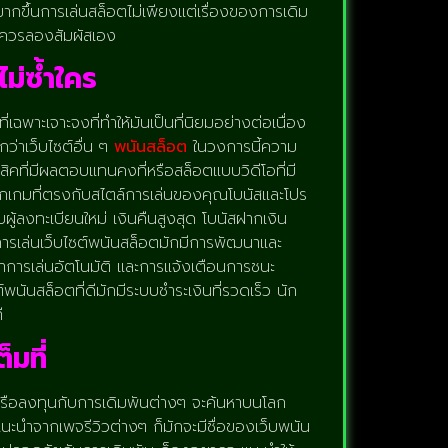
มากขึ้นการเล่นสล็อตไม่เพียงแต่เรื่องของการเดิม
ุณควรลองสัมผัสเอง
ม่ซ้ำใคร
เฉพาะเจาะจงที่ทำให้มันเป็นที่นิยมอย่างต่อเนื่อง
ว่าเว็บไซต์อื่น ๆ
พนันสล็อต
ในวงการนี้ความ
คที่มีผลตอบแทนคงที่หรือสล็อตแบบวิดีโอที่มี
กเกมที่ตรงกับสไตล์การเล่นของคุณโบนัสและโปร
ผู้ลงทะเบียนใหม่ เงินคืนสูงสุด โบนัสฝากเงิน
นการเล่นเว็บไซต์พนันสล็อตมักมีการพัฒนาและ
ค่าการเล่นอัตโนมัติ และการแจ้งเตือนการชนะ
นันสล็อตที่ดีมักมีระบบชำระเงินที่รวดเร็ว นัก
ี
มที่
 หรือลงทุนกับการเดิมพันต่างๆ จะค้นหาบนโลก
ะนำจากเพจรีวิวต่างๆ ก็มักจะมีชื่อของเว็บพนัน