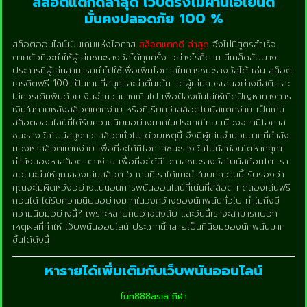
สล็อตแตกดีล่าสุด
เว็บตรงไม่ผ่านเอเย่นต์
มั่นคงปลอดภัย 100 %
สล็อตออนไลน์เป็นเกมแห่งโอกาส
สล็อตแตกดี ล่าสุด
จึงไม่มีสูตรสำเร็จ
ตายตัวที่จะทำให้ผู้เล่นชนะรางวัลได้ทุกครั้ง อย่างไรก็ตาม มีเคล็ดลับบาง
ประการที่ผู้เล่นสามารถนำไปใช้เพื่อเพิ่มโอกาสในการชนะรางวัลได้ เช่น สล็อต
เครดิตฟรี 100 เป็นเกมที่สนุกและน่าตื่นเต้น แต่ผู้เล่นควรเล่นอย่างมีสติ และ
ไม่ควรเดิมพันด้วยเงินจำนวนมากเกินไป เพื่อป้องกันไม่ให้เกิดปัญหาทางการ
เงินในภายหลังสล็อตแตกง่าย หรือที่เรียกว่าสล็อตโบนัสแตกง่าย เป็นเกม
สล็อตออนไลน์ที่ได้รับความนิยมอย่างมากในประเทศไทย เนื่องจากมีโอกาส
ชนะรางวัลโบนัสสูงกว่าสล็อตทั่วไป ด้วยเหตุนี้ จึงมีผู้เล่นจำนวนมากที่กำลัง
มองหาสล็อตแตกง่าย เพื่อที่จะได้มีโอกาสชนะรางวัลโบนัสก้อนโตหากคุณ
กำลังมองหาสล็อตแตกง่าย เพื่อที่จะได้มีโอกาสชนะรางวัลโบนัสก้อนโต เรา
ขอแนะนำให้คุณลองเล่นสล็อต 5 เกมที่เราได้แนะนำในบทความนี้ รับรองว่า
คุณจะไม่ผิดหวังอย่างแน่นอนการพนันออนไลน์ที่เน้นที่สล็อต ทดลองเล่นฟรี
ถอนได้ ได้รับความนิยมอย่างมากในวงกว้างของนักพนันทั่วไป ทำไมถึงมี
ความนิยมอย่างนี้? เพราะหลายคนอาจสงสัย และวันนี้เราจะสามารถบอก
เหตุผลที่ทำให้ เว็บพนันออนไลน์ ประเภทนี้กลายเป็นที่นิยมของนักพนันมาก
ขึ้นได้ดังนี้
หารายได้เพิ่มเติมกับเว็บพนันออนไลน์
fun888asia กีฬา