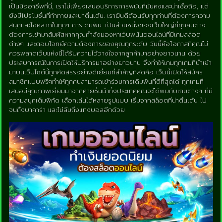
เป็นมืออาชีพที่นี่, เราไม่เพียงเสนอบริการการพนันที่มั่นคงและน่าเชื่อถือ, แต่
ยังมีโปรโมชั่นที่ท้าทายและน่าตื่นเต้น. เรายินดีต้อนรับทุกท่านที่ต้องการความ
สนุกและโชคลาภในทุกๆ การเดิมพัน. เป็นส่วนหนึ่งของเว็บใหญ่ที่ทุกคนต่าง
ต้องการเข้ามาสัมผัสหากคุณกำลังมองหาเว็บพนันออนไลน์ที่มีเกมสล็อต
ต่างๆ และตอบโจทย์ความต้องการของคุณทุกระดับ วันนี้คือโอกาสที่คุณไม่
ควรพลาดเว็บแห่งนี้ได้รับความไว้วางใจจากลูกค้ามาอย่างยาวนาน ด้วย
ประสบการณ์ในการเปิดให้บริการมาอย่างยาวนาน จึงทำให้เกมทุกเกมที่นำเข้า
มาบนเว็บไซต์นี้ถูกคัดสรรอย่างดีเยี่ยมที่สำคัญที่สุดคือ เว็บนี้เปิดให้สมัคร
สมาชิกแบบฟรีๆทำให้ทุกคนสามารถเข้าร่วมการเดิมพันที่ดีที่สุดได้ ทุกเกมที่
เสนอมีคุณภาพเยี่ยมมาจากค่ายชั้นนำทั้งประเทศคุณจะได้พบกับเกมต่างๆ ที่มี
ความสนุกเต็มพิกัด เลือกเล่นได้หลายรูปแบบ เริ่มจากสล็อตที่น่าตื่นเต้น ไป
จนถึงบาคาร่า และไม่ลืมถึงแทงบอลอีกด้วย