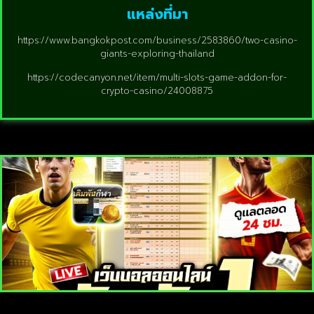
แหล่งที่มา
https://www.bangkokpost.com/business/2583860/two-casino-
giants-exploring-thailand
https://codecanyon.net/item/multi-slots-game-addon-for-
crypto-casino/24008875