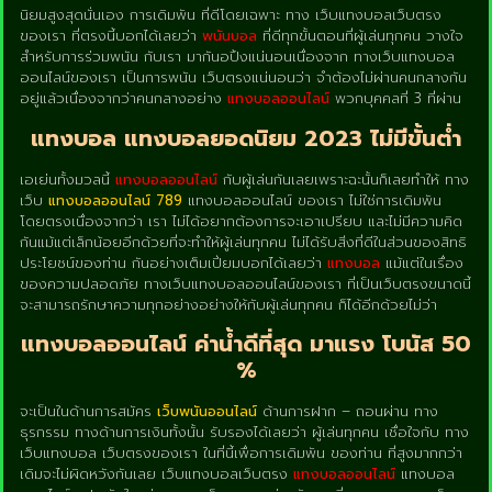
นิยมสูงสุดนั่นเอง การเดิมพัน ที่ดีโดยเฉพาะ ทาง เว็บแทงบอลเว็บตรง
ของเรา ที่ตรงนี้บอกได้เลยว่า
พนันบอล
ที่ดีทุกขั้นตอนที่ผู้เล่นทุกคน วางใจ
สำหรับการร่วมพนัน กับเรา มากันอปิ้งแน่นอนเนื่องจาก ทางเว็บแทงบอล
ออนไลน์ของเรา เป็นการพนัน เว็บตรงแน่นอนว่า จำต้องไม่ผ่านคนกลางกัน
อยู่แล้วเนื่องจากว่าคนกลางอย่าง
แทงบอลออนไลน์
พวกบุคคลที่ 3 ที่ผ่าน
แทงบอล แทงบอลยอดนิยม 2023 ไม่มีขั้นต่ำ
เอเย่นทั้งมวลนี้
แทงบอลออนไลน์
กับผู้เล่นกันเลยเพราะฉะนั้นก็เลยทำให้ ทาง
เว็บ
แทงบอลออนไลน์ 789
แทงบอลออนไลน์ ของเรา ไม่ใช่การเดิมพัน
โดยตรงเนื่องจากว่า เรา ไม่ได้อยากต้องการจะเอาเปรียบ และไม่มีความคิด
กันแม้แต่เล็กน้อยอีกด้วยที่จะทำให้ผู้เล่นทุกคน ไม่ได้รับสิ่งที่ดีในส่วนของสิทธิ
ประโยชน์ของท่าน กันอย่างเต็มเปี่ยมบอกได้เลยว่า
แทงบอล
แม้แต่ในเรื่อง
ของความปลอดภัย ทางเว็บแทงบอลออนไลน์ของเรา ที่เป็นเว็บตรงขนาดนี้
จะสามารถรักษาความทุกอย่างอย่างให้กับผู้เล่นทุกคน ก็ได้อีกด้วยไม่ว่า
แทงบอลออนไลน์ ค่าน้ำดีที่สุด มาแรง โบนัส 50
%
จะเป็นในด้านการสมัคร
เว็บพนันออนไลน์
ด้านการฝาก – ถอนผ่าน ทาง
ธุรกรรม ทางด้านการเงินทั้งนั้น รับรองได้เลยว่า ผู้เล่นทุกคน เชื่อใจกับ ทาง
เว็บแทงบอล เว็บตรงของเรา ในที่นี้เพื่อการเดิมพัน ของท่าน ที่สูงมากกว่า
เดิมจะไม่ผิดหวังกันเลย เว็บแทงบอลเว็บตรง
แทงบอลออนไลน์
แทงบอล