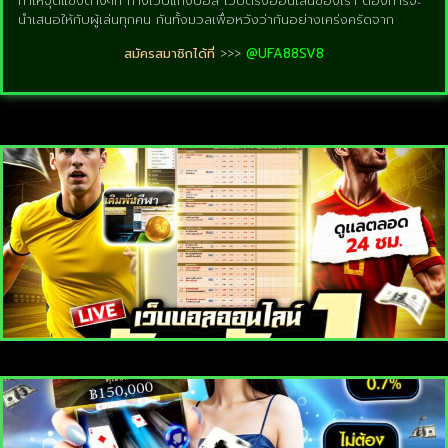
ทำให้จุดแข็งต่างๆที่ ทางเว็บแทงบอล เว็บตรงออนไลน์ของเรา ต้องการจะ
นำเสนอให้กับผู้เล่นทุกคน กันทั้งมวลเพื่อหวังว่ากันอย่างเคร่งครัดจาก
สมัครสมาชิกได้ที่
>>>
@UFA88SV8