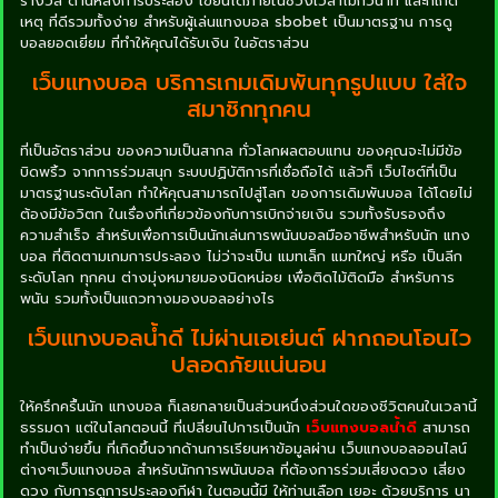
รางวัล ด้านหลังการประลอง เขียนได้ภายในช่วงเวลาไม่กี่วินาที และก็เกิด
เหตุ ที่ดีรวมทั้งง่าย สำหรับผู้เล่น
แทงบอล
sbobet
เป็นมาตรฐาน การดู
บอลยอดเยี่ยม ที่ทำให้คุณได้รับเงิน ในอัตราส่วน
เว็บแทงบอล บริการเกมเดิมพันทุกรูปแบบ ใส่ใจ
สมาชิกทุกคน
ที่เป็นอัตราส่วน ของความเป็นสากล ทั่วโลกผลตอบแทน ของคุณจะไม่มีข้อ
บิดพริ้ว จากการร่วมสนุก ระบบปฏิบัติการที่เชื่อถือได้ แล้วก็ เว็บไซต์ที่เป็น
มาตรฐานระดับโลก ทำให้คุณสามารถไปสู่โลก ของการเดิมพันบอล ได้โดยไม่
ต้องมีข้อวิตก ในเรื่องที่เกี่ยวข้องกับการเบิกจ่ายเงิน รวมทั้งรับรองถึง
ความสำเร็จ สำหรับเพื่อการเป็นนักเล่นการพนันบอลมืออาชีพ
สำหรับนัก แทง
บอล ที่ติดตามเกมการประลอง ไม่ว่าจะเป็น แมทเล็ก แมทใหญ่ หรือ เป็นลีก
ระดับโลก ทุกคน ต่างมุ่งหมายมองนิดหน่อย เพื่อติดไม้ติดมือ สำหรับการ
พนัน รวมทั้งเป็นแถวทางมองบอลอย่างไร
เว็บแทงบอลน้ำดี
ไม่ผ่านเอเย่นต์ ฝากถอนโอนไว
ปลอดภัยแน่นอน
ให้ครึกครื้นนัก แทงบอล ก็เลยกลายเป็นส่วนหนึ่งส่วนใดของชีวิตคนในเวลานี้
ธรรมดา แต่ในโลกตอนนี้ ที่เปลี่ยนไปการเป็นนัก
เว็บแทงบอลน้ำดี
สามารถ
ทำเป็นง่ายขึ้น ที่เกิดขึ้นจากด้านการเรียนหาข้อมูลผ่าน เว็บแทงบอลออนไลน์
ต่างๆ
เว็บแทงบอล สำหรับนักการพนันบอล ที่ต้องการร่วมเสี่ยงดวง เสี่ยง
ดวง กับการดูการประลองกีฬา ในตอนนี้มี ให้ท่านเลือก เยอะ ด้วยบริการ นา