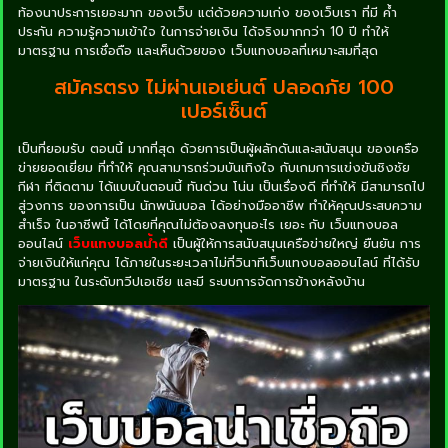
ท้องนาประการเยอะมาก ของเว็บ แต่ด้วยความเก่ง ของเว็บเรา ที่มี ค้ำ
ประกัน ความรู้ความเข้าใจ ในการจ่ายเงิน ได้จริงมากกว่า 10 ปี ทำให้
มาตรฐาน การเชื่อถือ และเห็นด้วยของ เว็บแทงบอลที่เหมาะสมที่สุด
สมัครตรง ไม่ผ่านเอเย่นต์ ปลอดภัย 100
เปอร์เซ็นต์
เป็นที่ยอมรับ ตอนนี้ มากที่สุด ด้วยการเป็นผู้ผลักดันและสนับสนุน ของเครือ
ข่ายยอดเยี่ยม ที่ทำให้ คุณสามารถร่วมบันเทิงใจ กับเกมการแข่งขันชิงชัย
กีฬา ที่ติดตาม ได้แบบในตอนนี้ ทันด่วน โน่น เป็นเรื่องดี ที่ทำให้ มีสามารถไป
สู่วงการ ของการเป็น นักพนันบอล ได้อย่างมืออาชีพ ทำให้คุณประสบความ
สำเร็จ ในอาชีพนี้ ได้โดยที่คุณไม่ต้องลงทุนอะไร เยอะ กับ เว็บแทงบอล
ออนไลน์
เว็บแทงบอลน้ำดี
เป็นผู้ให้การสนับสนุนเครือข่ายใหญ่ ยืนยัน การ
จ่ายเงินให้แก่คุณ ได้ภายในระยะเวลาไม่กี่วินาที
เว็บแทงบอลออนไลน์ ที่ได้รับ
มาตรฐาน ในระดับทวีปเอเชีย และมี ระบบการจัดการข้างหลังบ้าน