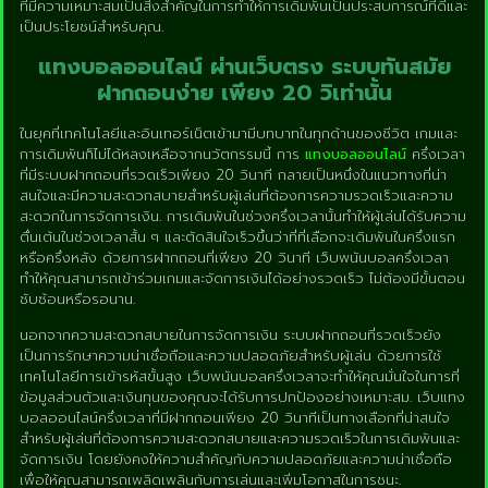
ที่มีความเหมาะสมเป็นสิ่งสำคัญในการทำให้การเดิมพันเป็นประสบการณ์ที่ดีและ
เป็นประโยชน์สำหรับคุณ.
แทงบอลออนไลน์ ผ่านเว็บตรง ระบบทันสมัย
ฝากถอนง่าย เพียง 20 วิเท่านั้น
ในยุคที่เทคโนโลยีและอินเทอร์เน็ตเข้ามามีบทบาทในทุกด้านของชีวิต เกมและ
การเดิมพันก็ไม่ได้หลงเหลือจากนวัตกรรมนี้ การ
แทงบอลออนไลน์
ครึ่งเวลา
ที่มีระบบฝากถอนที่รวดเร็วเพียง 20 วินาที กลายเป็นหนึ่งในแนวทางที่น่า
สนใจและมีความสะดวกสบายสำหรับผู้เล่นที่ต้องการความรวดเร็วและความ
สะดวกในการจัดการเงิน. การเดิมพันในช่วงครึ่งเวลานั้นทำให้ผู้เล่นได้รับความ
ตื่นเต้นในช่วงเวลาสั้น ๆ และตัดสินใจเร็วขึ้นว่าที่ที่เลือกจะเดิมพันในครึ่งแรก
หรือครึ่งหลัง ด้วยการฝากถอนที่เพียง 20 วินาที เว็บพนันบอลครึ่งเวลา
ทำให้คุณสามารถเข้าร่วมเกมและจัดการเงินได้อย่างรวดเร็ว ไม่ต้องมีขั้นตอน
ซับซ้อนหรือรอนาน.
นอกจากความสะดวกสบายในการจัดการเงิน ระบบฝากถอนที่รวดเร็วยัง
เป็นการรักษาความน่าเชื่อถือและความปลอดภัยสำหรับผู้เล่น ด้วยการใช้
เทคโนโลยีการเข้ารหัสขั้นสูง เว็บพนันบอลครึ่งเวลาจะทำให้คุณมั่นใจในการที่
ข้อมูลส่วนตัวและเงินทุนของคุณจะได้รับการปกป้องอย่างเหมาะสม. เว็บแทง
บอลออนไลน์ครึ่งเวลาที่มีฝากถอนเพียง 20 วินาทีเป็นทางเลือกที่น่าสนใจ
สำหรับผู้เล่นที่ต้องการความสะดวกสบายและความรวดเร็วในการเดิมพันและ
จัดการเงิน โดยยังคงให้ความสำคัญกับความปลอดภัยและความน่าเชื่อถือ
เพื่อให้คุณสามารถเพลิดเพลินกับการเล่นและเพิ่มโอกาสในการชนะ.