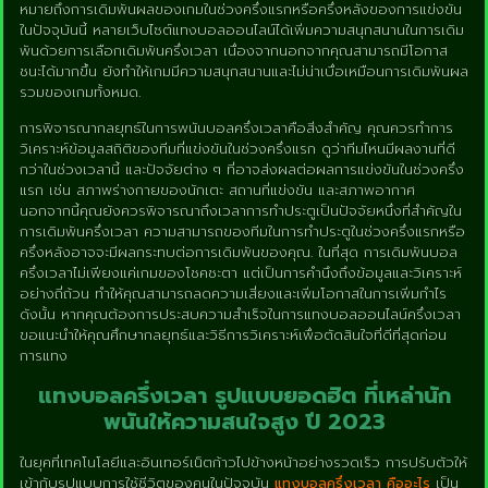
หมายถึงการเดิมพันผลของเกมในช่วงครึ่งแรกหรือครึ่งหลังของการแข่งขัน
ในปัจจุบันนี้ หลายเว็บไซต์แทงบอลออนไลน์ได้เพิ่มความสนุกสนานในการเดิม
พันด้วยการเลือกเดิมพันครึ่งเวลา เนื่องจากนอกจากคุณสามารถมีโอกาส
ชนะได้มากขึ้น ยังทำให้เกมมีความสนุกสนานและไม่น่าเบื่อเหมือนการเดิมพันผล
รวมของเกมทั้งหมด.
การพิจารณากลยุทธ์ในการพนันบอลครึ่งเวลาคือสิ่งสำคัญ คุณควรทำการ
วิเคราะห์ข้อมูลสถิติของทีมที่แข่งขันในช่วงครึ่งแรก ดูว่าทีมไหนมีผลงานที่ดี
กว่าในช่วงเวลานี้ และปัจจัยต่าง ๆ ที่อาจส่งผลต่อผลการแข่งขันในช่วงครึ่ง
แรก เช่น สภาพร่างกายของนักเตะ สถานที่แข่งขัน และสภาพอากาศ
นอกจากนี้คุณยังควรพิจารณาถึงเวลาการทำประตูเป็นปัจจัยหนึ่งที่สำคัญใน
การเดิมพันครึ่งเวลา ความสามารถของทีมในการทำประตูในช่วงครึ่งแรกหรือ
ครึ่งหลังอาจจะมีผลกระทบต่อการเดิมพันของคุณ. ในที่สุด การเดิมพันบอล
ครึ่งเวลาไม่เพียงแค่เกมของโชคชะตา แต่เป็นการคำนึงถึงข้อมูลและวิเคราะห์
อย่างถี่ถ้วน ทำให้คุณสามารถลดความเสี่ยงและเพิ่มโอกาสในการเพิ่มกำไร
ดังนั้น หากคุณต้องการประสบความสำเร็จในการแทงบอลออนไลน์ครึ่งเวลา
ขอแนะนำให้คุณศึกษากลยุทธ์และวิธีการวิเคราะห์เพื่อตัดสินใจที่ดีที่สุดก่อน
การแทง
แทงบอลครึ่งเวลา รูปแบบยอดฮิต ที่เหล่านัก
พนันให้ความสนใจสูง ปี 2023
ในยุคที่เทคโนโลยีและอินเทอร์เน็ตก้าวไปข้างหน้าอย่างรวดเร็ว การปรับตัวให้
เข้ากับรูปแบบการใช้ชีวิตของคนในปัจจุบัน
แทงบอลครึ่งเวลา คืออะไร
เป็น