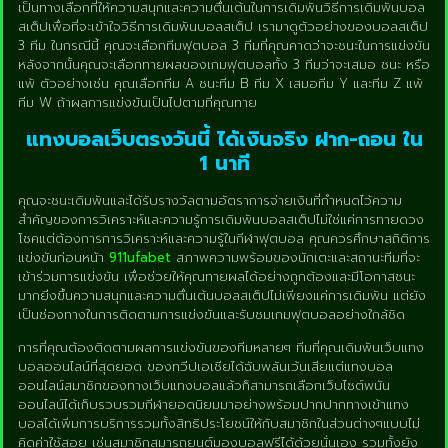
เป็นทางเลือกที่ให้ความสนุกและความตื่นเต้นในการเดิมพันวิธีการเดิมพันบอล
สเต็ปเพื่อที่จะเข้าใจวิธีการเดิมพันบอลสเต็ป เรามาดูตัวอย่างของบอลสเต็ป
3 ทีม ในกรณีนี้ คุณจะเลือกทีมฟุตบอล 3 ทีมที่คุณคาดว่าจะชนะในการแข่งขัน
หลังจากนั้นคุณจะเลือกทายผลของเกมฟุตบอลทั้ง 3 ทีมว่าจะเสมอ ชนะ หรือ
แพ้ ตัวอย่างเช่น คุณเลือกทีม A ชนะทีม B ทีม X เสมอทีม Y และทีม Z แพ้
ทีม W ถ้าผลการแข่งขันเป็นไปตามที่คุณทาย
แทงบอลเว็บตรงวันนี้ ได้เงินจริง ฝาก-ถอน ใน
1 นาที
คุณจะชนะเดิมพันและได้รับรางวัลตามอัตราการจ่ายเงินที่กำหนดไว้ความ
สำคัญของการวิเคราะห์และความรู้การเดิมพันบอลสเต็ปไม่ใช่แค่การทายดวง
โชคแต่ต้องการการวิเคราะห์และความรู้ในกีฬาฟุตบอล คุณควรศึกษาสถิติการ
แข่งขันก่อนหน้า
911ufabet
สภาพความพร้อมของนักเตะและสถานะทีมที่จะ
เข้าร่วมการแข่งขัน เพื่อช่วยให้คุณทายผลได้อย่างถูกต้องและมีโอกาสชนะ
มากยิ่งขึ้นความสนุกและความตื่นเต้นบอลสเต็ปไม่เพียงแค่การเดิมพัน แต่ยัง
เป็นช่องทางในการติดตามการแข่งขันและรับชมเกมฟุตบอลอย่างใกล้ชิด
การที่คุณต้องติดตามผลการแข่งขันของทีมหลายๆ ทีมที่คุณเดิมพันเว็บแทง
บอลออนไลน์ที่สุดยอด ของทวีปเอเชียได้ฉับพลันเว้นเสียแต่แทงบอล
ออนไลน์สมาชิกของทางเว็บแทงบอลแล้วก็สามารถเลือกเว็บไซต์พนัน
ออนไลน์ได้เก็บรวบรวมกีฬายอดนิยมมาอย่างพร้อมปากปากทางเข้าแทง
บอลได้เพิ่มการบริการรวมทั้งสิทธิประโยชน์ให้กับสมาชิกในส่วนต่างๆแบบไม่
คิดค่าใช้สอย เช่นสมาชิกสมารถยนต์มองบอลฟรีได้ด้วยนั่นเอง รวมทั้งยัง