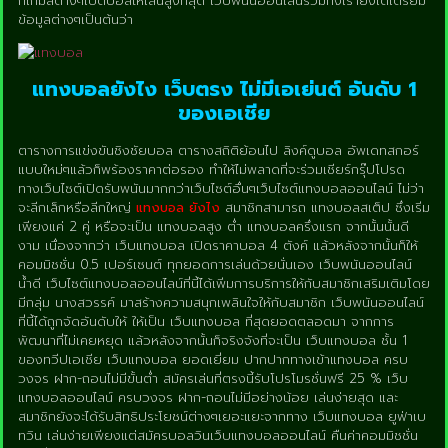
ก็เกมส์ต่างๆเปิดบอลให้เล่นสูงที่สุด เว็บพนันออนไลน์รวมทั้งเรายังได้เตรียม
ข้อมูลต่างๆเป็นต้นว่า
แทงบอลยังไง
เว็บตรง ไม่มีเอเย่นต์ อันดับ 1
ของเอเชีย
ตารางการแข่งขันชิงชัยบอล ตารางสถิติย้อนไป ลิงค์ดูบอล อัพเดทสกอร์
แบบใหม่ๆแล้วก็พร้องราคาต่อรอง ทำให้ไม่พลาดที่จะร่วมเชียร์กรุ๊ปโปรด
ทางเว็บไซต์เปิดรับพนันมากกว่าเว็บไซต์อื่นๆเว็บไซต์แทงบอลออนไลน์ ไม่ว่า
จะลีกเล็กหรือลีกใหญ่
แทงบอล ยังไง
สมาชิกสามารถ แทงบอลสเต็ป ซึ่งเริ่ม
เพียงแค่ 2 คู่ หรือจะเป็น แทงบอลสูง ต่ำ แทงบอลครึ่งแรก จากนั้นนั้นดี
งาม เนื่องจากว่า เว็บแทงบอล เปิดราคาบอล 4 ตังค์ แล้วหลังจากนั้นก็ให้
คอมมิชชั่น 0.5 เปอร์เซนต์ ทุกยอดการเล่นด้วยนั่นเอง เว็บพนันออนไลน์
น้ำดี เว็บไซต์แทงบอลออนไลน์ที่นี้ได้เพิ่มการบริการให้กับสมาชิกเสริมเติมโดย
มีกลุ่ม นางสวรรค์ มาสร้างความสนุกเพลินใจให้กับสมาชิก เว็บพนันออนไลน์
ที่นี้ได้ถูกจัดอันดับให้ ให้เป็น เว็บแทงบอล ที่สุดยอดตลอดมา จากการ
พัฒนาที่ไม่เคยหยุด แล้วหลังจากนั้นก็จริงจังที่จะเป็น เว็บแทงบอล ชั้น 1
ของทวีปเอเชีย เว็บแทงบอล ยอดเยี่ยม ปากปากทางเข้าแทงบอล ครบ
วงจร ฝาก-ถอนไม่มีขั้นต่ำ สมัครเล่นที่ตรงนี้รับโปรโมรชั่นฟรี 25 % เว็บ
แทงบอลออนไลน์ ครบวงจร ฝาก-ถอนไม่มีอย่างน้อย เล่นง่ายสุด และ
สมาชิกยังจะได้รับสิทธิประโยชน์ต่างๆเยอะแยะจากทาง เว็บแทงบอล ยูฟ่าเบ
ทวิน เล่นง่ายเพียงแต่สมัครบอลวินเว็บแทงบอลออนไลน์ คืนค่าคอมมิชชั่น