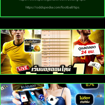
https://oddspedia.com/football/tips