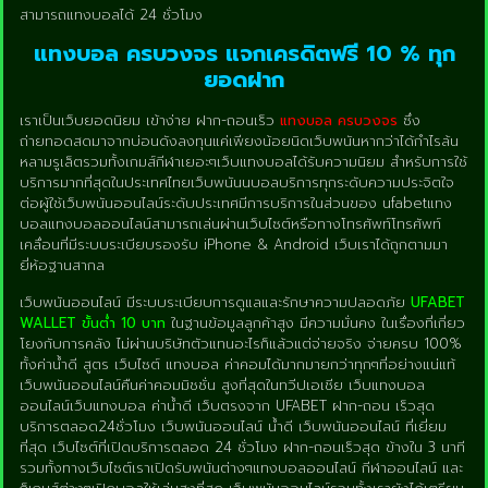
สามารถแทงบอลได้ 24 ชั่วโมง
แทงบอล ครบวงจร
แจกเครดิตฟรี 10 % ทุก
ยอดฝาก
เราเป็นเว็บยอดนิยม เข้าง่าย ฝาก-ถอนเร็ว
แทงบอล ครบวงจร
ซึ่ง
ถ่ายทอดสดมาจากบ่อนดังลงทุนแค่เพียงน้อยนิดเว็บพนันหากว่าได้กำไรล้น
หลามรูเล็ตรวมทั้งเกมส์กีฬาเยอะๆเว็บแทงบอลได้รับความนิยม สำหรับการใช้
บริการมากที่สุดในประเทศไทยเว็บพนันนบอลบริการทุกระดับความประจิตใจ
ต่อผู้ใช้เว็บพนันออนไลน์ระดับประเทศมีการบริการในส่วนของ ufabetแทง
บอลแทงบอลออนไลน์สามารถเล่นผ่านเว็บไซต์หรือทางโทรศัพท์โทรศัพท์
เคลื่อนที่มีระบบระเบียบรองรับ iPhone & Android เว็บเราได้ถูกตามมา
ยี่ห้อฐานสากล
เว็บพนันออนไลน์ มีระบบระเบียบการดูแลและรักษาความปลอดภัย
UFABET
WALLET ขั้นต่ำ 10 บาท
ในฐานข้อมูลลูกค้าสูง มีความมั่นคง ในเรื่องที่เกี่ยว
โยงกับการคลัง ไม่ผ่านบริษัทตัวแทนอะไรก็แล้วแต่จ่ายจริง จ่ายครบ 100%
ทั้งค่าน้ำดี สูตร เว็บไซต์ แทงบอล ค่าคอมได้มากมายกว่าทุกๆที่อย่างแน่แท้
เว็บพนันออนไลน์คืนค่าคอมมิชชั่น สูงที่สุดในทวีปเอเชีย เว็บแทงบอล
ออนไลน์เว็บแทงบอล ค่าน้ำดี เว็บตรงจาก UFABET ฝาก-ถอน เร็วสุด
บริการตลอด24ชั่วโมง เว็บพนันออนไลน์ น้ำดี เว็บพนันออนไลน์ ที่เยี่ยม
ที่สุด เว็บไซต์ที่เปิดบริการตลอด 24 ชั่วโมง ฝาก-ถอนเร็วสุด ข้างใน 3 นาที
รวมทั้งทางเว็บไซต์เราเปิดรับพนันต่างๆแทงบอลออนไลน์ กีฬาออนไลน์ และ