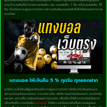
ฟุตบอลทั้งหมดในรายการบอลสเต็ป ทั้งนี้มีการแบ่งออกเป็นหลายรูปแบบ
ตามจำนวนทีมที่เข้าร่วมการเดิมพัน เช่น บอลสเต็ป 7 ทีม หรือบอลสเต็ป 10
ทีม เป็นต้นความรู้และการวิเคราะห์การเดิมพันบอลสเต็ปไม่ได้เพียงแค่การทาย
ดวงโชค
แทงบอล ให้เงินคืน 5 % ทุกวัน ทุกยอดฝาก
แต่มีความสำคัญที่ผู้เล่นต้องมีความรู้และการวิเคราะห์เกี่ยวกับทีมฟุตบอล
สถานะปัจจุบันของนักเตะ การบริหารทีม สถิติการแข่งขันก่อนหน้า และปัจจัย
หลายๆ อย่างที่อาจมีผลต่อผลการแข่งขัน เพื่อที่จะทำให้การตัดสินใจในการ
เลือกทีมที่จะวางเดิมพัน
แทงบอล
ได้มีความเป็นมากยิ่งขึ้นความสนุกและ