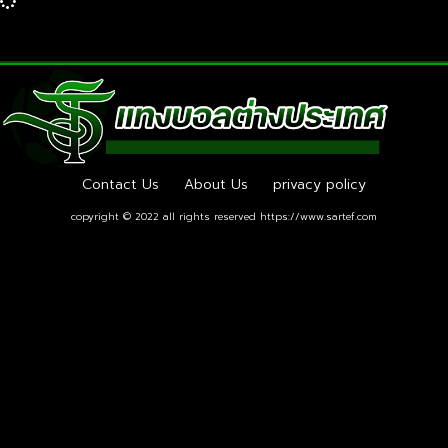
Contact Us
About Us
privacy policy
copyright © 2022 all rights reserved
https://www.sartef.com